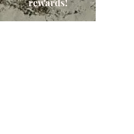
rewards!
Off the Beaten Trail is located in
Feltzen South,
making it a prime South Shore
location.
1035 Feltzen South Rd.
Rose Bay, Nova Scotia B0J2X0 /
offthebeatentrail@outlook.com
ANY QUESTIONS? CALL US AT:
(902) 298-3462
Nova Scotia
TARA