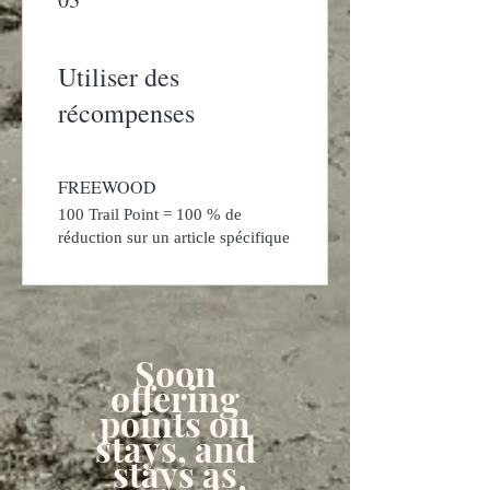
Utiliser des
récompenses
FREEWOOD
100 Trail Point = 100 % de
réduction sur un article spécifique
Soon
offering
points on
stays, and
stays as